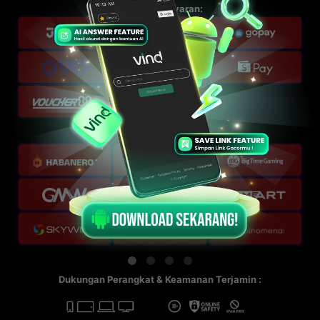
Cara Pembayaran:
Partner Kami:
Dukungan Perangkat & Keamanan Terjamin :